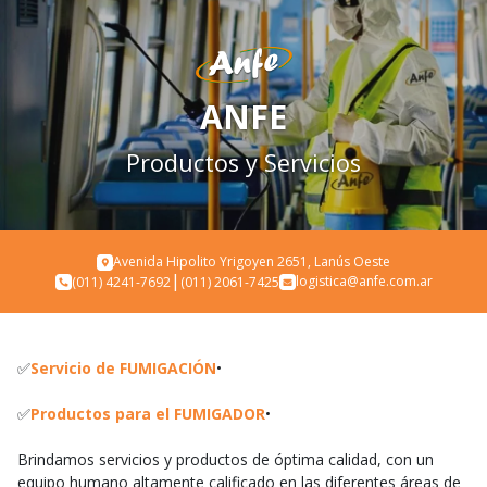
ANFE
Productos y Servicios
Avenida Hipolito Yrigoyen 2651, Lanús Oeste
|
logistica@anfe.com.ar
(011) 4241-7692
(011) 2061-7425
✅
Servicio de FUMIGACIÓN
•
✅
Productos para el FUMIGADOR
•
Brindamos servicios y productos de óptima calidad, con un
equipo humano altamente calificado en las diferentes áreas de